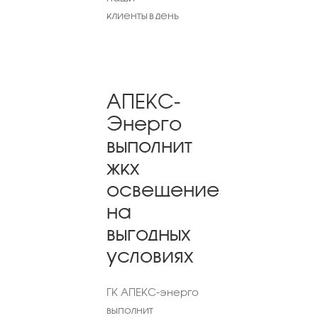
клиенты в день
АПЕКС-
Энерго
выполнит
жкх
освещение
на
выгодных
условиях
ГК АПЕКС-энерго
выполнит