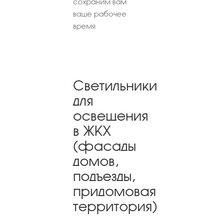
сохраним вам
ваше рабочее
время
Светильники
для
освещения
в ЖКХ
(фасады
домов,
подъезды,
придомовая
территория)