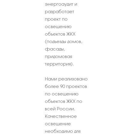
энергоаудит и
разработает
проект по
освещению
объектов ЖКХ
(подъезды домов,
фасады,
придомовая
территория).
Нами реализовано
более 90 проектов
по освещению
объектов ЖКХ по
всей России.
Качественное
освещение
необходимо для