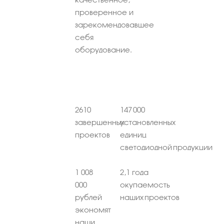
проверенное и
зарекомендовавшее
себя
оборудование.
2610
147 000
завершенных
установленных
проектов
единиц
светодиодной продукции
1 008
2,1 года
000
окупаемость
рублей
наших проектов
экономят
наши