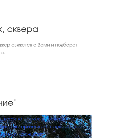
к, сквера
жер свяжется с Вами и подберет
а.
ние"
ндшафтно-парковое освещение
ейно-исторического парка «Остров
тов», г. Кронштадт.