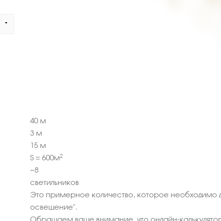
40
м
3
м
15
м
2
S =
600
м
~
8
светильников
Это примерное количество, которое необходимо д
освещение".
Обращаем ваше внимание, что онлайн-калькулятор