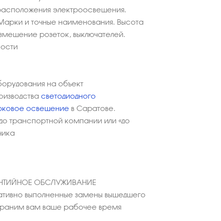
расположения электроосвещения.
Марки и точные наименования. Высота
азмещение розеток, выключателей.
ности
борудования на объект
оизводства
светодиодного
рковое освещение
в Саратове.
до транспортной компании или «до
чика
АНТИЙНОЕ ОБСЛУЖИВАНИЕ
тивно выполненные замены вышедшего
охраним вам ваше рабочее время