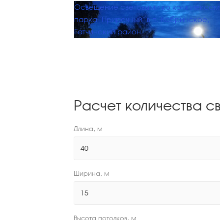
Освещение световыми ко комплексам
парка "Приречный" в п. Кобринское,
Гатчинский район.
Расчет количества с
Длина, м
Ширина, м
Высота потолков, м