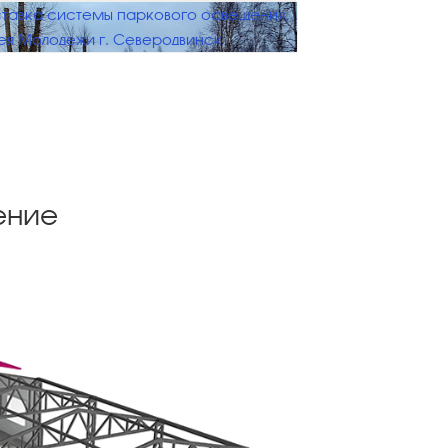
тавка системы паркового освещения,
ея Молодежи г. Северодвинск
ение