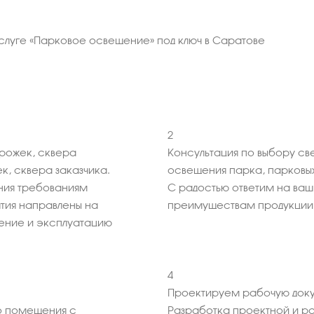
услуге «Парковое освещение» под ключ в Саратове
2
орожек, сквера
Консультация по выбору св
, сквера заказчика.
освещения парка, парковы
ния требованиям
С радостью ответим на ва
тия направлены на
преимуществам продукции
ение и эксплуатацию
4
Проектируем рабочую доку
 помещения с
Разработка проектной и р