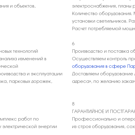
ния и объектов,
электроснабжения, планы 
Количество оборудования. 
установки светильников. Р
Расчёт потребляемой мощ
6
овых технологий
Производство и поставка о
анализа изменений в
Осуществляем контроль пр
мической
оборудования в сфере Па
оизводства и эксплуатации
Доставляем оборудование 
рка, парковых дорожек,
адреса», по желанию заказ
8
ГАРАНТИЙНОЕ И ПОСТГАР
омплекс работ по
Профессионально и опера
у электрической энергии
из строя оборудования, с