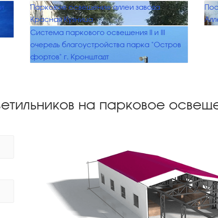
и
Парковое освещение аллеи завода
Пос
Красная Кузница
Алл
Система паркового освещения II и III
очередь благоустройства парка "Остров
фортов" г. Кронштадт
ветильников на парковое освещ