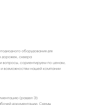
етодиодного оборудования для
х дорожек, сквера
ши вопросы, сориентируем по ценам,
 и возможностям нашей компании
ментацию (раздел Э)
абочей документации. Схемы