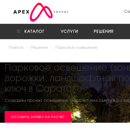
Са
КАТАЛОГ
УСЛУГИ
РЕШЕНИЯ
—
—
Главная
Решения
Парковое освещение
Парковое освещение (зоны
дорожки, ландшафтная по
ключ в Саратове
Создадим проект освещения, рассчитаем смету в 2-х ва
ОСТАВИТЬ ЗАЯВКУ НА РАСЧЕТ