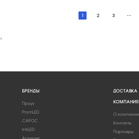
1
2
3
ОВ
БРЕНДЫ
ДОСТАВКА
КОМПАНИЯ
Проуз
PromLED
О компании
САРОС
Контакты
IntiLED
Партнеры
Архимет