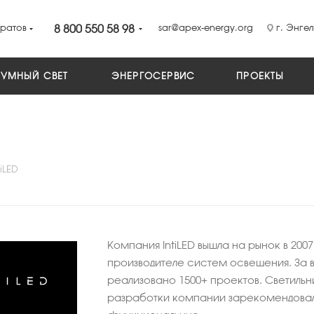
ратов
8 800 550 58 98
sar@apex-energy.org
г. Энгел
УМНЫЙ СВЕТ
ЭНЕРГОСЕРВИС
ПРОЕКТЫ
tiLED
Компания IntiLED вышла на рынок в 200
производителе систем освещения. За 
реализовано 1500+ проектов. Светильн
разработки компании зарекомендовали