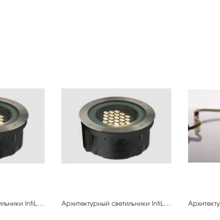
Архитектурный светильники IntiLED IRG24-1RGB-XXCH (управление DMX)
Архитектурный светильники IntiLED IRG24-1W50-XXH