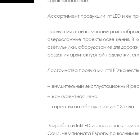
функциональные.
Ассортимент продукции IntiLED и её 
Продукция этой компании разнообразн
сверхсложные проекты освещения. В к
светильники, оборудование для дорожн
создания архитектурной подсветки, спе
Достоинства продукции IntiLED:качеств
внушительный эксплуатационный ре
конкурентная цена;
гарантия на оборудование − 3 года.
Разработки IntiLED использованы при 
Сочи, Чемпионата Европы по водным в