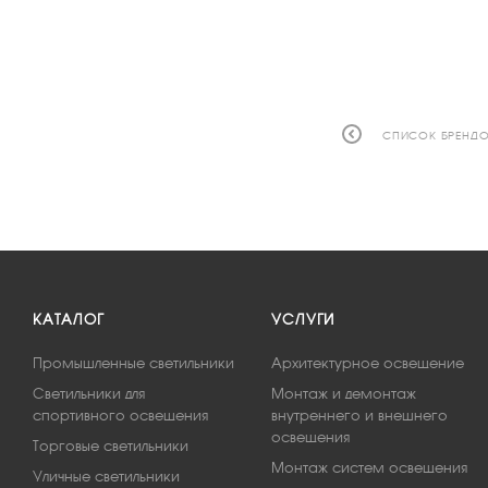
СПИСОК БРЕНД
КАТАЛОГ
УСЛУГИ
Промышленные светильники
Архитектурное освещение
Светильники для
Монтаж и демонтаж
спортивного освещения
внутреннего и внешнего
освещения
Торговые светильники
Монтаж систем освещения
Уличные светильники