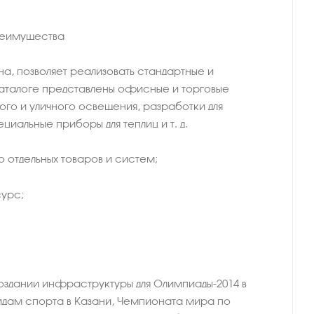
преимущества
а, позволяет реализовать стандартные и
аталоге представлены офисные и торговые
ого и уличного освещения, разработки для
циальные приборы для теплиц и т. д.
о отдельных товаров и систем;
сурс;
создании инфраструктуры для Олимпиады-2014 в
идам спорта в Казани, Чемпионата мира по