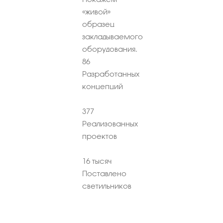
«живой»
образец
закладываемого
оборудования.
86
Разработанных
концепций
377
Реализованных
проектов
16
тысяч
Поставлено
светильников