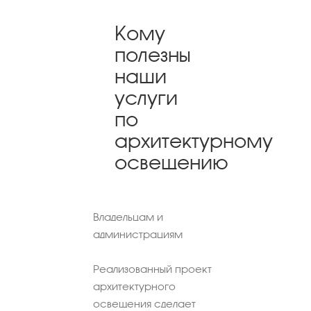
Кому
полезны
наши
услуги
по
архитектурному
освещению
Владельцам и
администрациям
Реализованный проект
архитектурного
освещения сделает