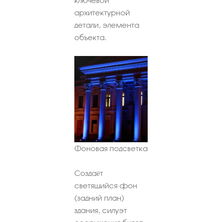
ключевой
архитектурной
детали, элемента
объекта.
Фоновая подсветка
Создаёт
светящийся фон
(задний план)
здания, силуэт