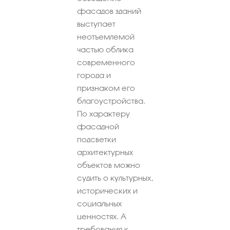
фасадов зданий
выступает
неотъемлемой
частью облика
современного
города и
признаком его
благоустройства.
По характеру
фасадной
подсветки
архитектурных
объектов можно
судить о культурных,
исторических и
социальных
ценностях. А
требования к