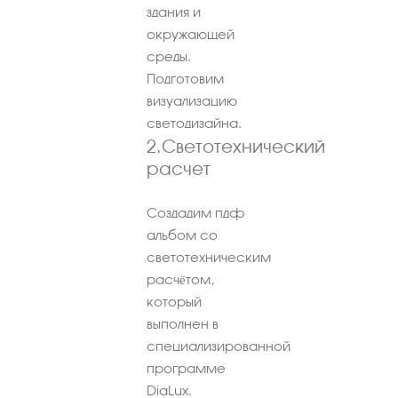
здания и
окружающей
среды.
Подготовим
визуализацию
светодизайна.
2.Светотехнический
расчет
Создадим пдф
альбом со
светотехническим
расчётом,
который
выполнен в
специализированной
программе
DiaLux.