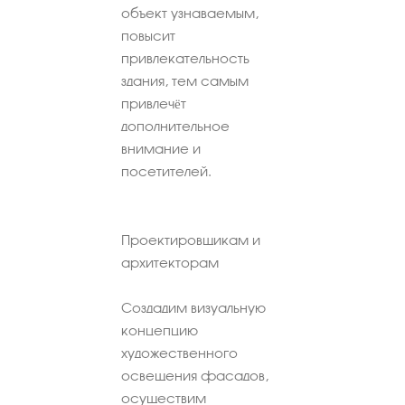
объект узнаваемым,
повысит
привлекательность
здания, тем самым
привлечёт
дополнительное
внимание и
посетителей.
Проектировщикам и
архитекторам
Создадим визуальную
концепцию
художественного
освещения фасадов,
осуществим