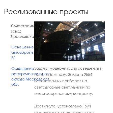
Реализованные проекты
Судостроительный
завод
Ярославская обл.
Освещение
автодороги
Б1
Задача:
модернизация освещения в
Освещение
распределительного
сборочном цеху. Замена 2554
склада
Московская
осветительных приборов на
обл.
светодиодные светильники по
энергосервисному контракту.
Достигнуто:
установлено 1694
светильников, освещённость на