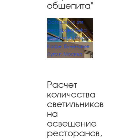
общепита"
Освещение для
ресторана Reka
гостиницы Novotel
Кафе, Бунинские
Луга г. Москва
Расчет
количества
светильников
на
освещение
ресторанов,