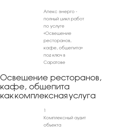
Апекс энерго -
полный цикл работ
по услуге
«Освещение
ресторанов,
кафе, общепита»
под ключ в
Саратове
Освещение ресторанов,
кафе, общепита
как комплексная услуга
1
Комплексный аудит
объекта