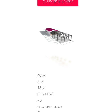
ОТПРАВИТЬ ЗАЯВКУ
40
м
3
м
15
м
2
S =
600
м
~
8
светильников