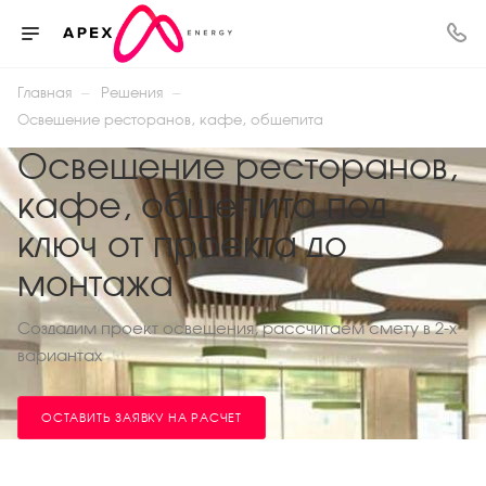
—
—
Главная
Решения
Освещение ресторанов, кафе, общепита
Освещение ресторанов,
кафе, общепита под
ключ от проекта до
монтажа
Создадим проект освещения, рассчитаем смету в 2-х
вариантах
ОСТАВИТЬ ЗАЯВКУ НА РАСЧЕТ