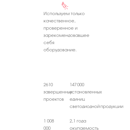
Используем только
качественное,
проверенное и
зарекомендовавшее
себя
оборудование.
2610
147 000
завершенных
установленных
проектов
единиц
светодиодной продукции
1 008
2,1 года
000
окупаемость