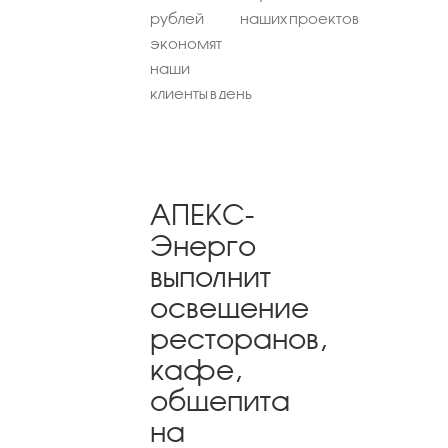
рублей
наших проектов
экономят
наши
клиенты в день
АПЕКС-
Энерго
выполнит
освещение
ресторанов,
кафе,
общепита
на