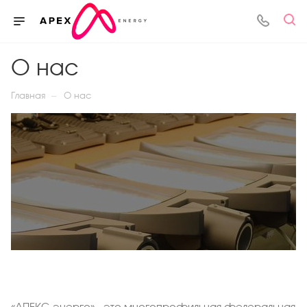
О нас
—
Главная
О нас
«АПЕКС-энерго» - это многопрофильная федеральная