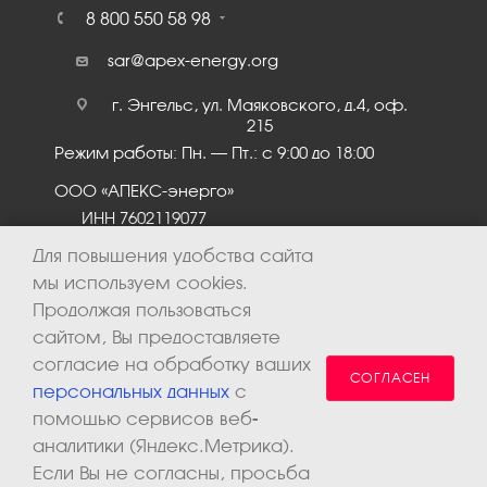
8 800 550 58 98
sar@apex-energy.org
г. Энгельс, ул. Маяковского, д.4, оф.
215
Режим работы: Пн. – Пт.: с 9:00 до 18:00
ООО «АПЕКС-энерго»
ИНН 7602119077
КПП 760201001
Для повышения удобства сайта
мы используем cookies.
Продолжая пользоваться
сайтом, Вы предоставляете
согласие на обработку ваших
СОГЛАСЕН
персональных данных
с
помощью сервисов веб-
аналитики (Яндекс.Метрика).
2026 © ООО «Апекс-энерго». Все права защищены.
Если Вы не согласны, просьба