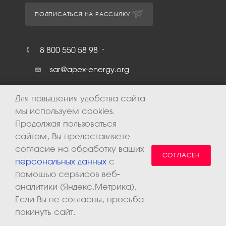
ПОДПИСАТЬСЯ НА РАССЫЛКУ
8 800 550 58 98
sar@apex-energy.org
г. Энгельс, ул. Маяковского, д.4, оф.
Для повышения удобства сайта
215
мы используем cookies.
Режим работы: Пн. – Пт.: с 9:00 до 18:00
Продолжая пользоваться
ООО «АПЕКС-энерго»
сайтом, Вы предоставляете
ИНН 7602119077
согласие на обработку ваших
КПП 760201001
СОГЛАСЕН
персональных данных
с
помощью сервисов веб-
аналитики (Яндекс.Метрика).
Если Вы не согласны, просьба
покинуть сайт.