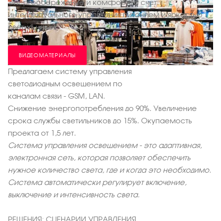
Энергосбережение и комфорт за счет
интеллектуального управления питанием и яркостью
светильников
ВИДЕОМАТЕРИАЛЫ
Предлагаем систему управления
светодиодным освещением по
каналам связи - GSM, LAN.
Снижение энергопотребления до 90%. Увеличение
срока службы светильников до 15%. Окупаемость
проекта от 1,5 лет.
Система управления освещением - это адаптивная,
электронная сеть, которая позволяет обеспечить
нужное количество света, где и когда это необходимо.
Система автоматически регулирует включение,
выключение и интенсивность света.
РЕШЕНИЯ: СЦЕНАРИИ УПРАВЛЕНИЯ