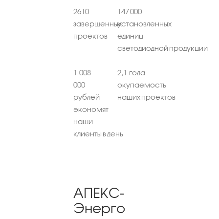
2610
147 000
завершенных
установленных
проектов
единиц
светодиодной продукции
1 008
2,1 года
000
окупаемость
рублей
наших проектов
экономят
наши
клиенты в день
АПЕКС-
Энерго