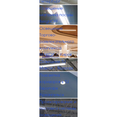
Петербург
Освещение
магазина посуды
BergHOFF
Освещение
Торгово-
развлекательного
комплекса
МАКСИ, г. Киров
Освещние ТЦ
Макси г. Вологда
Подсветка
коридоров в ТЦ
Европарк
Архангельск
Проектирование и
поставка системы
освещения