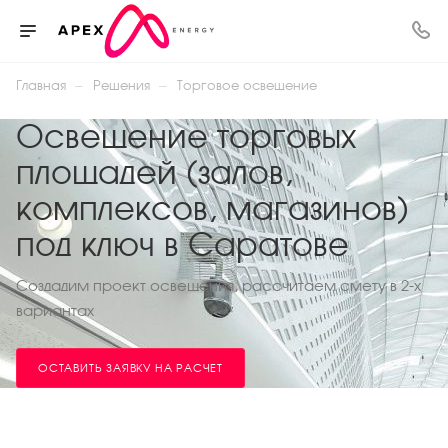
—
—
Главная
Решения
Торговое освещение
Освещение торговых
площадей (залов,
комплексов, магазинов)
под ключ в Саратове
Создадим проект освещения, рассчитаем смету в 2-х
вариантах
ОСТАВИТЬ ЗАЯВКУ НА РАСЧЕТ