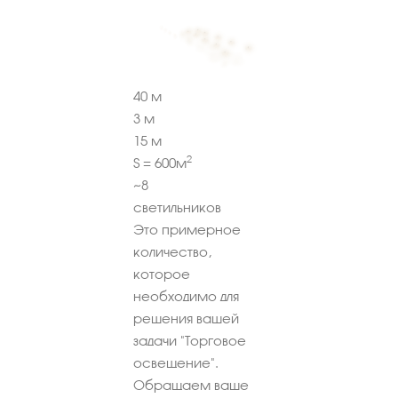
40
м
3
м
15
м
2
S =
600
м
~
8
светильников
Это примерное
количество,
которое
необходимо для
решения вашей
задачи "Торговое
освещение".
Обращаем ваше