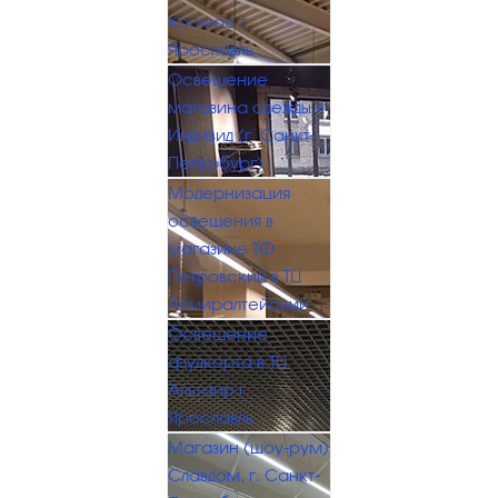
Космос г.
Ярославль
Освещение
магазина одежды —
Индивид (г. Санкт-
Петербург)
Модернизация
освещения в
магазине ТФ
Петровский в ТЦ
Адмиралтейский
Освещение
фудкорта в ТЦ
Альтаир г.
Ярославль
Магазин (шоу-рум)
Славдом, г. Санкт-