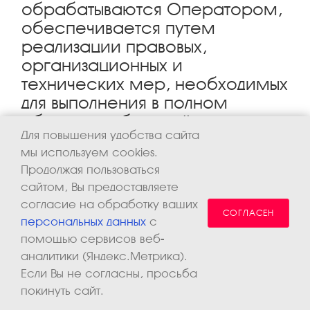
обрабатываются Оператором,
обеспечивается путем
реализации правовых,
организационных и
технических мер, необходимых
для выполнения в полном
объеме требований
Для повышения удобства сайта
действующего
мы используем cookies.
законодательства в области
Продолжая пользоваться
защиты персональных данных.
сайтом, Вы предоставляете
согласие на обработку ваших
10.1. Оператор обеспечивает сохранность
СОГЛАСЕН
персональных данных
с
персональных данных и принимает все возможные
помощью сервисов веб-
меры, исключающие доступ к персональным
аналитики (Яндекс.Метрика).
данным неуполномоченных лиц.
Если Вы не согласны, просьба
покинуть сайт.
10.2. Персональные данные Пользователя никогда,