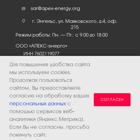
sar@apex-energy.org
г. Энгельс, ул. Маяковского, д.4, оф.
215
Режим работы: Пн. – Пт.: с 9:00 до 18:00
ООО «АПЕКС-энерго»
ИНН 7602119077
КПП 760201001
Для повышения удобства сайта
мы используем cookies.
Продолжая пользоваться
сайтом, Вы предоставляете
согласие на обработку ваших
СОГЛАСЕН
персональных данных
с
помощью сервисов веб-
аналитики (Яндекс.Метрика).
2026 © ООО «Апекс-энерго». Все права защищены.
Если Вы не согласны, просьба
покинуть сайт.